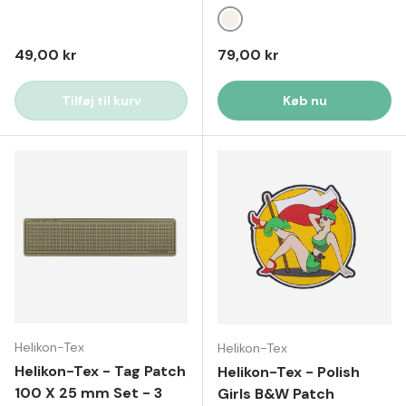
Sand
Normal pris
Normal pris
49,00 kr
79,00 kr
Tilføj til kurv
Køb nu
Helikon-Tex
Helikon-Tex
Helikon-Tex - Tag Patch
Helikon-Tex - Polish
100 X 25 mm Set - 3
Girls B&W Patch