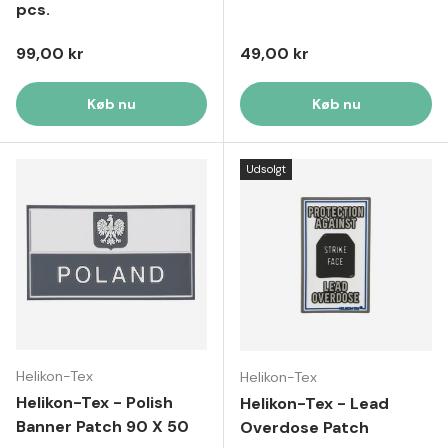
pcs.
Normal pris
Normal pris
99,00 kr
49,00 kr
Køb nu
Køb nu
Udsolgt
Helikon-Tex
Helikon-Tex
Helikon-Tex - Polish
Helikon-Tex - Lead
Banner Patch 90 X 50
Overdose Patch