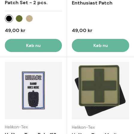
Patch Set - 2 pcs.
Enthusiast Patch
Sort
Oliven
Khaki
Normal pris
Normal pris
49,00 kr
49,00 kr
Køb nu
Køb nu
Helikon-Tex
Helikon-Tex