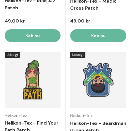
Helikon-Tex - Rule #2
Helikon-Tex - Medic
Patch
Cross Patch
Normal pris
Normal pris
49,00 kr
49,00 kr
Køb nu
Køb nu
Udsolgt
Udsolgt
Helikon-Tex
Helikon-Tex
Helikon-Tex - Find Your
Helikon-Tex - Beardman
Path Patch
Urban Patch