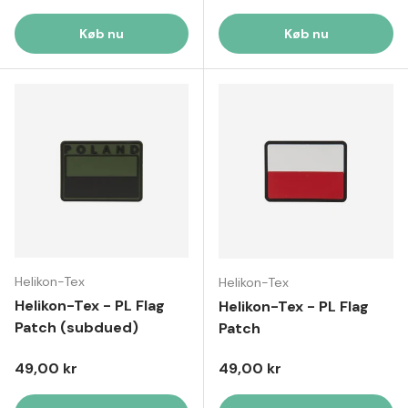
Køb nu
Køb nu
Helikon-Tex
Helikon-Tex
Helikon-Tex - PL Flag
Helikon-Tex - PL Flag
Patch (subdued)
Patch
Normal pris
Normal pris
49,00 kr
49,00 kr