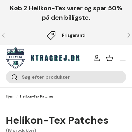
Køb 2 Helikon-Tex varer og spar 50%
Fortsæt til indhold
på den billigste.
Forrige
Næ
Prisgaranti
Menu
Log på
Indkøbsku
Søg
Søg
Hjem
Helikon-Tex Patches
Helikon-Tex Patches
(18 produkter)