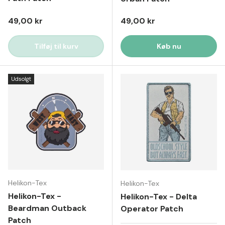
Normal pris
Normal pris
49,00 kr
49,00 kr
Tilføj til kurv
Køb nu
Udsolgt
Helikon-Tex
Helikon-Tex
Helikon-Tex -
Helikon-Tex - Delta
Beardman Outback
Operator Patch
Patch