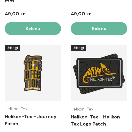
mm
Normal pris
Normal pris
49,00 kr
49,00 kr
Køb nu
Køb nu
Udsolgt
Udsolgt
Helikon-Tex
Helikon-Tex
Helikon-Tex - Journey
Helikon-Tex - Helikon-
Patch
Tex Logo Patch