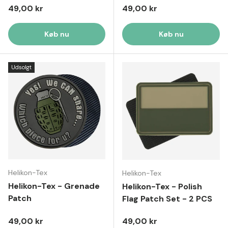
Normal pris
Normal pris
49,00 kr
49,00 kr
Køb nu
Køb nu
Udsolgt
Helikon-Tex
Helikon-Tex
Helikon-Tex - Grenade
Helikon-Tex - Polish
Patch
Flag Patch Set - 2 PCS
Normal pris
Normal pris
49,00 kr
49,00 kr