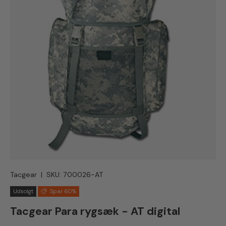
Tacgear
|
SKU:
700026-AT
Udsolgt
Spar 60%
Tacgear Para rygsæk - AT digital