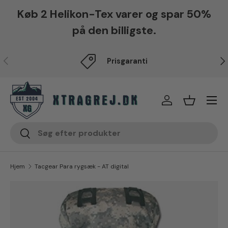
Køb 2 Helikon-Tex varer og spar 50%
Fortsæt til indhold
på den billigste.
Forrige
Næ
Prisgaranti
Menu
Log på
Indkøbsku
Søg
Søg
Hjem
Tacgear Para rygsæk - AT digital
Translation missing: da.accessibility.skip_to_produc