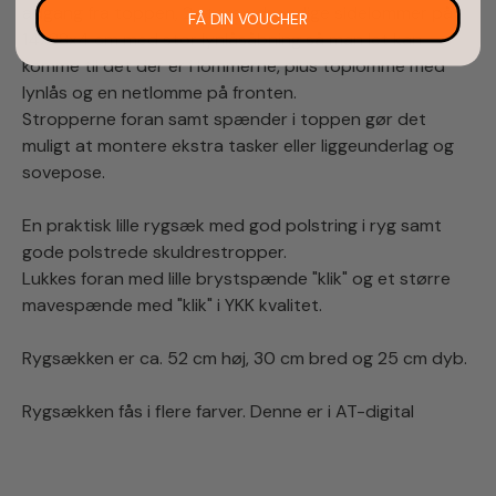
adgang fra toppen, 2 store udvendige sidelommer på
FÅ DIN VOUCHER
14x28x4 cm med stor lynlåsåbning så man let kan
komme til det der er i lommerne, plus toplomme med
lynlås og en netlomme på fronten.
Stropperne foran samt spænder i toppen gør det
muligt at montere ekstra tasker eller liggeunderlag og
sovepose.
En praktisk lille rygsæk med god polstring i ryg samt
gode polstrede skuldrestropper.
Lukkes foran med lille brystspænde "klik" og et større
mavespænde med "klik" i YKK kvalitet.
Rygsækken er ca. 52 cm høj, 30 cm bred og 25 cm dyb.
Rygsækken fås i flere farver. Denne er i AT-digital