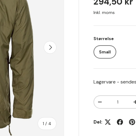
Tilbudspr
294,50 kr
Inkl. moms
Størrelse
Small
Lagervare - sendes
Antal
Translation mis
Del:
1
/
4