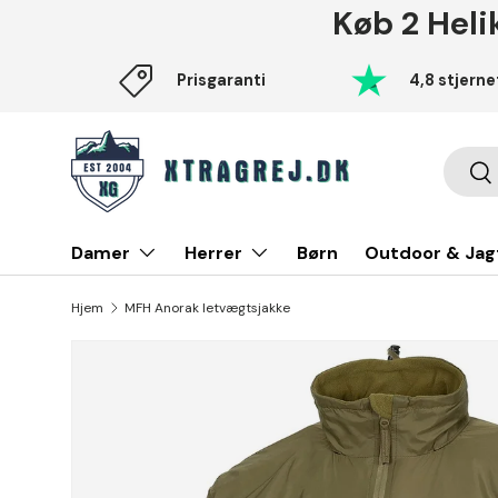
Køb 2 Heli
Fortsæt til indhold
Prisgaranti
4,8 stjerne
Søg
Sø
Damer
Herrer
Børn
Outdoor & Jag
Hjem
MFH Anorak letvægtsjakke
Translation missing: da.accessibility.skip_to_