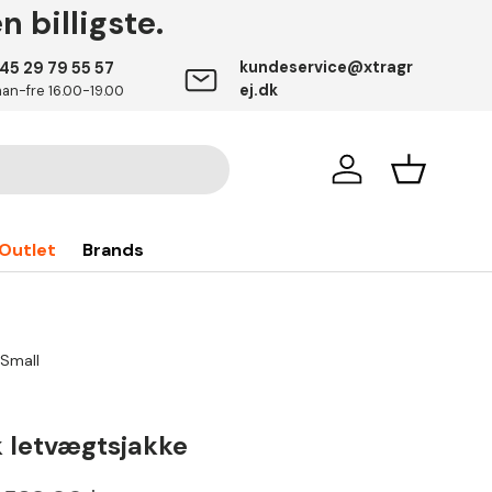
 billigste.
kundeservice@xtragr
45 29 79 55 57
ej.dk
an-fre 16.00-19.00
Log på
Indkøbsku
Outlet
Brands
Small
 letvægtsjakke