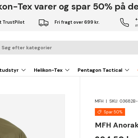
kon-Tex varer og spar 50% på den
+
t TrustPilot
Fri fragt over 699 kr.
m
g
tudstyr
Helikon-Tex
Pentagon Tactical
MFH
|
SKU:
03682B-
product_info
Spar 50%
MFH Anorak