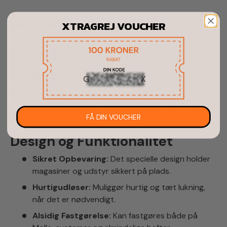
XTRAGREJ VOUCHER
Beskrivelse
Robust Taske til
Nødgenladning
Oplev en ultra-pålidelig taske designet specielt til blind
udskiftning af magasiner i nødsituationer. Ideel til hurtigt
FÅ DIN VOUCHER
og effektivt at genlade dit våben uden besvær.
Design og Funktionalitet
Sikret Opbevaring:
Det specielle design holder
magasiner og udstyr sikkert på plads.
Hurtigudløser:
Muliggør hurtig og tæt lukning,
når det er nødvendigt.
Alsidig Fastgørelse:
Kan fastgøres både på