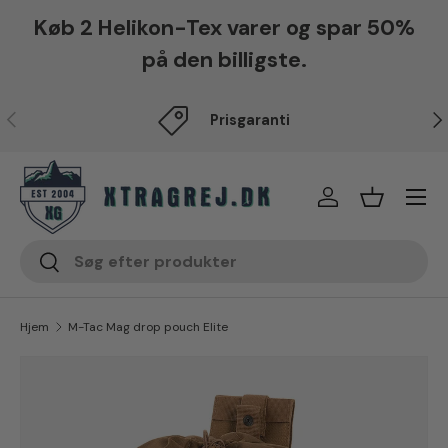
Køb 2 Helikon-Tex varer og spar 50%
Fortsæt til indhold
på den billigste.
Forrige
Næ
Prisgaranti
Menu
Log på
Indkøbsku
Søg
Søg
Hjem
M-Tac Mag drop pouch Elite
Translation missing: da.accessibility.skip_to_produc