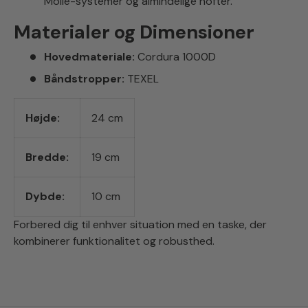
Molle-systemer og almindelige hofter.
Materialer og Dimensioner
Hovedmateriale:
Cordura 1000D
Båndstropper:
TEXEL
Højde:
24 cm
Bredde:
19 cm
Dybde:
10 cm
Forbered dig til enhver situation med en taske, der
kombinerer funktionalitet og robusthed.