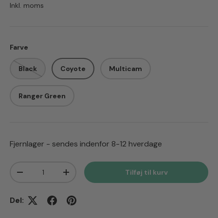
Inkl. moms
Farve
Black
Coyote
Multicam
Ranger Green
Fjernlager - sendes indenfor 8-12 hverdage
Antal
Tilføj til kurv
Translation missing: da.cart.items.decrease_quantity
Translation missing: da.cart.items.increas
Del: