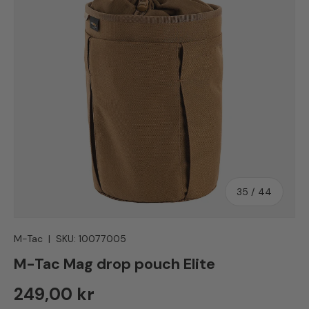
35
/
44
M-Tac
|
SKU:
10077005
M-Tac Mag drop pouch Elite
Normal pris
249,00 kr