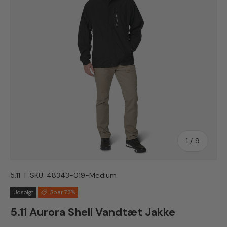
1
/
9
5.11
|
SKU:
48343-019-Medium
Udsolgt
Spar 73%
5.11 Aurora Shell Vandtæt Jakke