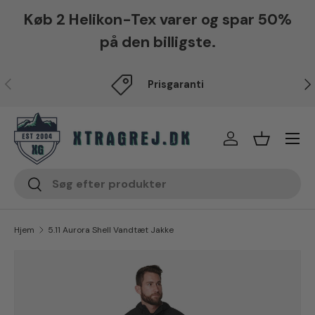
Køb 2 Helikon-Tex varer og spar 50%
Fortsæt til indhold
på den billigste.
Forrige
Næ
Prisgaranti
Menu
Log på
Indkøbsku
Søg
Søg
Hjem
5.11 Aurora Shell Vandtæt Jakke
Translation missing: da.accessibility.skip_to_produc