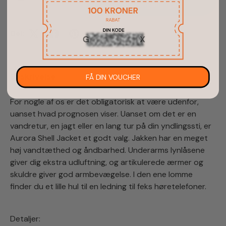
Translation missing: da.cart.items.decrease_quantity
Translation missing: da.cart.items.increas
tilgængelig igen
Del:
Beskrivelse
FÅ DIN VOUCHER
For nogle af os er det obligatorisk at være udenfor,
uanset hvad prognosen viser. Uanset om det er en
vandretur, en jagt eller en lang tur på din yndlingssti, er
Aurora Shell Jacket et godt valg. Jakken har en meget
høj vandtæthed og åndbarhed. Underarms lynlåsene
giver dig ekstra udluftning, og artikulerede ærmer og
skuldre giver god armbevægelse. I den ene lomme
finder du et lille hul til en ledning til feks høretelefoner.
Detaljer: